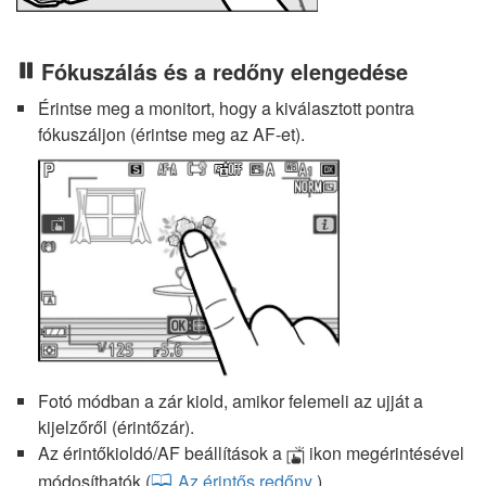
Fókuszálás és a redőny elengedése
Érintse meg a monitort, hogy a kiválasztott pontra
fókuszáljon (érintse meg az AF-et).
Fotó módban a zár kiold, amikor felemeli az ujját a
kijelzőről (érintőzár).
Az érintőkioldó/AF beállítások a
ikon megérintésével
W
módosíthatók (
Az érintős redőny
).