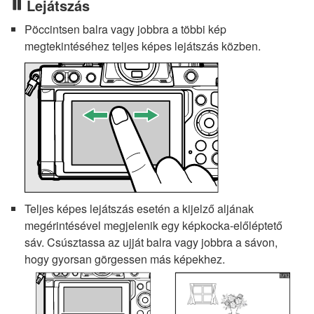
Lejátszás
Pöccintsen balra vagy jobbra a többi kép
megtekintéséhez teljes képes lejátszás közben.
Teljes képes lejátszás esetén a kijelző aljának
megérintésével megjelenik egy képkocka-előléptető
sáv. Csúsztassa az ujját balra vagy jobbra a sávon,
hogy gyorsan görgessen más képekhez.