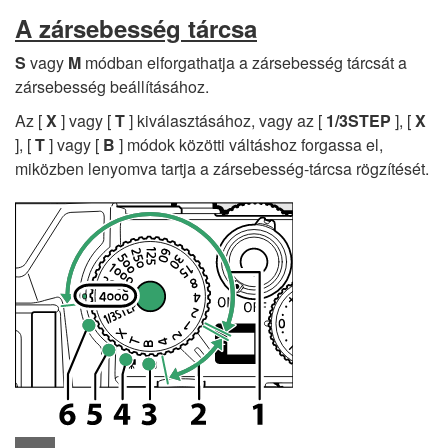
A zársebesség tárcsa
S
vagy
M
módban elforgathatja a zársebesség tárcsát a
zársebesség beállításához.
Az [
X
] vagy [
T
] kiválasztásához, vagy az [
1/3STEP
], [
X
], [
T
] vagy [
B
] módok közötti váltáshoz forgassa el,
miközben lenyomva tartja a zársebesség-tárcsa rögzítését.