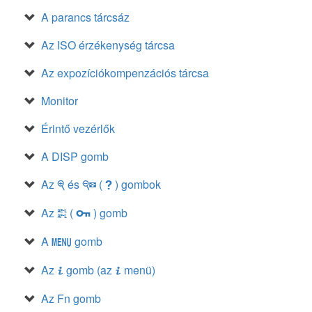
A parancs tárcsáz
Az ISO érzékenység tárcsa
Az expozíciókompenzációs tárcsa
Monitor
Érintő vezérlők
A DISP gomb
Az
és
(
) gombok
X
W
Q
Az
(
) gomb
A
g
A
gomb
G
Az
gomb (az
menü)
i
i
Az Fn gomb