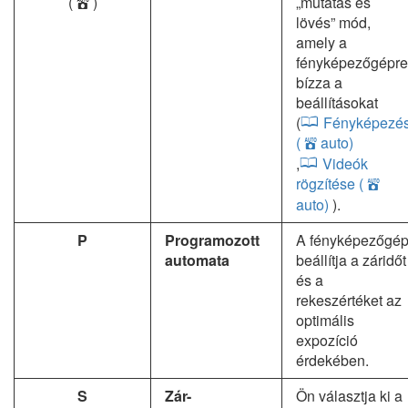
(
)
„mutatás és
b
lövés” mód,
amely a
fényképezőgépre
bízza a
beállításokat
(
Fényképezé
(
auto)
b
,
Videók
rögzítése (
b
auto)
).
P
Programozott
A fényképezőgé
automata
beállítja a záridőt
és a
rekeszértéket az
optimális
expozíció
érdekében.
S
Zár-
Ön választja ki a