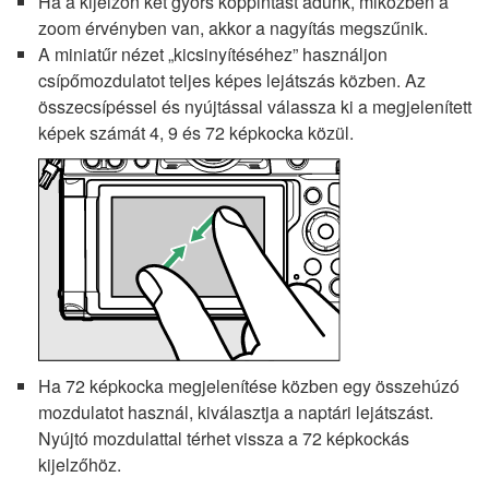
Ha a kijelzőn két gyors koppintást adunk, miközben a
zoom érvényben van, akkor a nagyítás megszűnik.
A miniatűr nézet „kicsinyítéséhez” használjon
csípőmozdulatot teljes képes lejátszás közben. Az
összecsípéssel és nyújtással válassza ki a megjelenített
képek számát 4, 9 és 72 képkocka közül.
Ha 72 képkocka megjelenítése közben egy összehúzó
mozdulatot használ, kiválasztja a naptári lejátszást.
Nyújtó mozdulattal térhet vissza a 72 képkockás
kijelzőhöz.