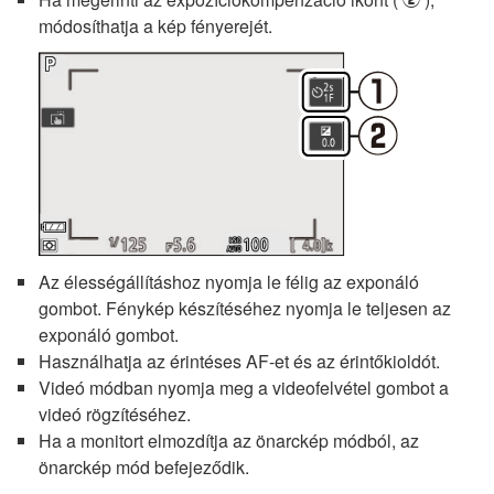
módosíthatja a kép fényerejét.
Az élességállításhoz nyomja le félig az exponáló
gombot. Fénykép készítéséhez nyomja le teljesen az
exponáló gombot.
Használhatja az érintéses AF-et és az érintőkioldót.
Videó módban nyomja meg a videofelvétel gombot a
videó rögzítéséhez.
Ha a monitort elmozdítja az önarckép módból, az
önarckép mód befejeződik.