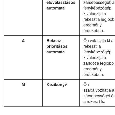
előválasztásos
zársebességet; a
automata
fényképezőgép
kiválasztja a
rekeszt a legjobb
eredmény
érdekében.
A
Rekesz-
Ön választja ki a
prioritásos
rekeszt; a
automata
fényképezőgép
kiválasztja a
záridőt a legjobb
eredmény
érdekében.
M
Kézikönyv
Ön
szabályozhatja a
zársebességet é
a rekeszt is.