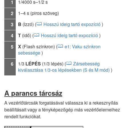
1/4000 s–1/2 s
1
1–4 s (piros szöveg)
2
B
(Izzó) (
Hosszú ideig tartó expozíció
)
3
T
(idő) (
Hosszú ideig tartó expozíció
)
4
X
(Flash szinkron) (
e1: Vaku szinkron
5
sebessége
)
1/3
LÉPÉS
(1/3 lépés) (
Zársebesség
6
kiválasztása 1/3-os lépésekben (S és M mód)
)
A parancs tárcsáz
A vezérlőtárcsák forgatásával válassza ki a rekesznyílás
beállításait vagy a fényképezőgép más vezérlőelemeihez
rendelt funkciókat.