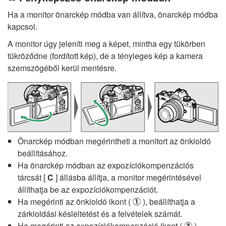
Ha a monitor önarckép módba van állítva, önarckép módba
kapcsol.
A monitor úgy jeleníti meg a képet, mintha egy tükörben
tükröződne (fordított kép), de a tényleges kép a kamera
szemszögéből kerül mentésre.
Önarckép módban megérintheti a monitort az önkioldó
beállításához.
Ha önarckép módban az expozíciókompenzációs
tárcsát [
C
] állásba állítja, a monitor megérintésével
állíthatja be az expozíciókompenzációt.
Ha megérinti az önkioldó ikont (
), beállíthatja a
q
zárkioldási késleltetést és a felvételek számát.
Ha megérinti az expozíciókompenzáció ikont (
),
w