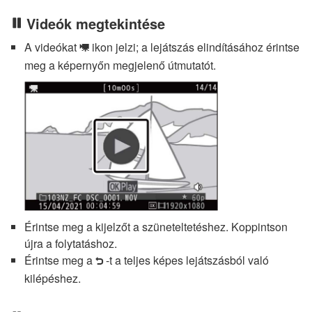
Videók megtekintése
A videókat
ikon jelzi; a lejátszás elindításához érintse
1
meg a képernyőn megjelenő útmutatót.
Érintse meg a kijelzőt a szüneteltetéshez. Koppintson
újra a folytatáshoz.
Érintse meg a
-t a teljes képes lejátszásból való
Z
kilépéshez.