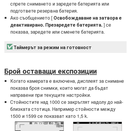
спрете снимането и заредете батерията или
подгответе резервна батерия.
Ако съобщението [
Освобождаване на затвора е
деактивирано. Презаредете батерията.
] се
показва, заредете или сменете батерията.
Таймерът за режим на готовност
Брой оставащи експозиции
Когато камерата е включена, дисплеят за снимане
показва броя снимки, които могат да бъдат
направени при текущите настройки.
Стойностите над 1000 се закръглят надолу до най-
близката стотица. Например стойности между
1500 и 1599 се показват като 1,5 k.