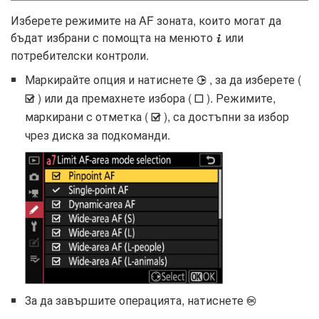
Изберете режимите на AF зоната, които могат да
бъдат избрани с помощта на менюто
или
i
потребителски контроли.
Маркирайте опция и натиснете
, за да изберете (
2
) или да премахнете избора (
). Режимите,
M
U
маркирани с отметка (
), са достъпни за избор
M
чрез диска за подкоманди.
За да завършите операцията, натиснете
J