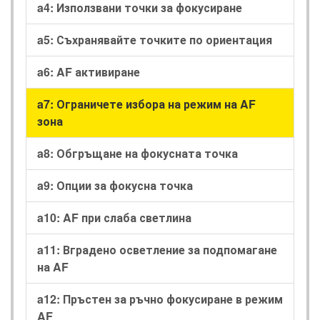
a4: Използвани точки за фокусиране
a5: Съхранявайте точките по ориентация
a6: AF активиране
a7: Ограничете избора на режим на AF
зона
a8: Обгръщане на фокусната точка
a9: Опции за фокусна точка
a10: AF при слаба светлина
a11: Вградено осветление за подпомагане
на AF
a12: Пръстен за ръчно фокусиране в режим
AF