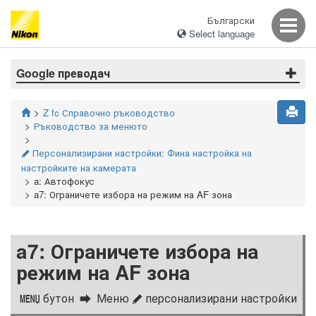
Български
Select language
Google преводач
Z fc Справочно ръководство
Ръководство за менюто
Персонализирани настройки: Фина настройка на
A
настройките на камерата
a: Автофокус
a7: Ограничете избора на режим на AF зона
a7: Ограничете избора на
режим на AF зона
бутон
Меню
персонализирани настройки
G
A