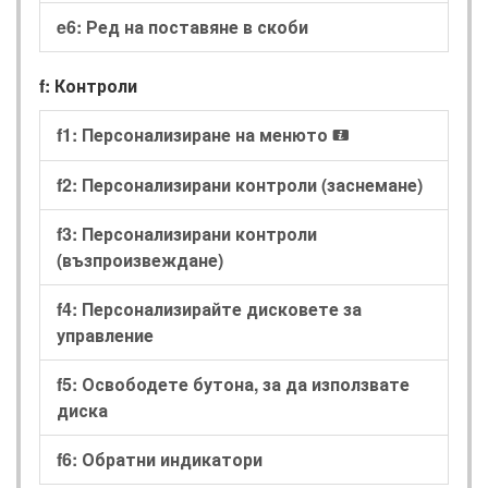
e6: Ред на поставяне в скоби
f: Контроли
f1: Персонализиране на менюто
i
f2: Персонализирани контроли (заснемане)
f3: Персонализирани контроли
(възпроизвеждане)
f4: Персонализирайте дисковете за
управление
f5: Освободете бутона, за да използвате
диска
f6: Обратни индикатори