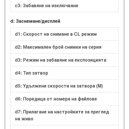
c3: Забавяне на изключване
d: Заснемане/дисплей
d1: Скорост на снимане в CL режим
d2: Максимален брой снимки на серия
d3: Режим на забавяне на експозицията
d4: Тип затвор
d5: Удължени скорости на затвора (M)
d6: Поредица от номера на файлове
d7: Прилагане на настройките за преглед
на живо