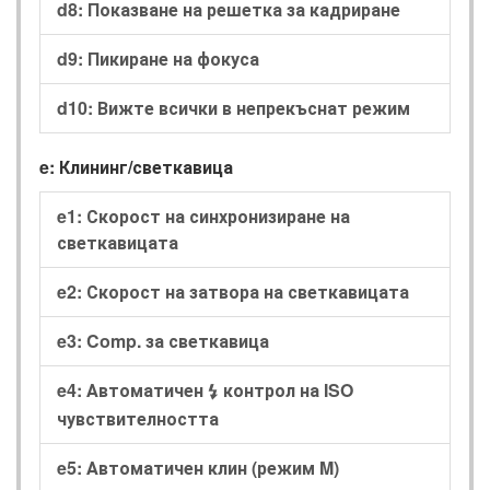
d8: Показване на решетка за кадриране
d9: Пикиране на фокуса
d10: Вижте всички в непрекъснат режим
e: Клининг/светкавица
e1: Скорост на синхронизиране на
светкавицата
e2: Скорост на затвора на светкавицата
e3: Comp. за светкавица
e4: Автоматичен
контрол на ISO
c
чувствителността
e5: Автоматичен клин (режим M)