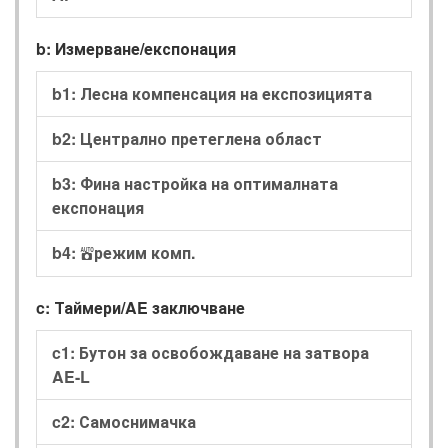
b: Измерване/експонация
b1: Лесна компенсация на експозицията
b2: Централно претеглена област
b3: Фина настройка на оптималната
експонация
b4:
режим комп.
b
c: Таймери/AE заключване
c1: Бутон за освобождаване на затвора
AE-L
c2: Самоснимачка