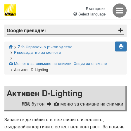
Български
Select language
Google преводач
Z fc Справочно ръководство
Ръководство за менюто
Менюто за снимане на снимки: Опции за снимане
C
Активен D-Lighting
Активен D-Lighting
бутон
меню за снимане на снимки
G
C
Запазете детайлите в светлините и сенките,
създавайки картини с естествен контраст. За повече