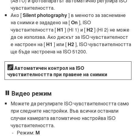
(АВТО) и фотоапаратът автоматично регулира ISO
чувствителността.
Ако [
Silent photography
] в менюто за заснемане
на снимки е зададено на [
On
], ISO
чувствителността [
H1
] (Hi 1) и [
H2
] (Hi 2) не може
да се използва. Ако дискът за ISO чувствителност
е настроен на [
H1
] или [
H2
], ISO чувствителността
ще бъде настроена на ISO 51200.
Автоматичен контрол на ISO
чувствителността при правене на снимки
Видео режим
Можете да регулирате ISO чувствителността само
при следните настройки. Във всички останали
случаи камерата автоматично настройва ISO
чувствителността.
Режим:
М