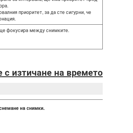
ора.
валния приоритет, за да сте сигурни, че
онация.
 ще фокусира между снимките.
 с изтичане на времето
аснемане на снимки.