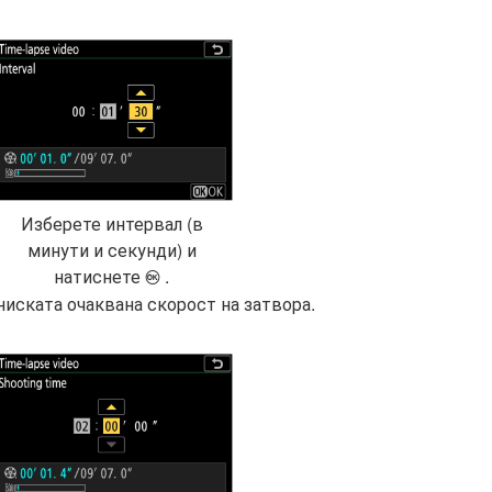
Изберете интервал (в
минути и секунди) и
натиснете
.
J
ниската очаквана скорост на затвора.