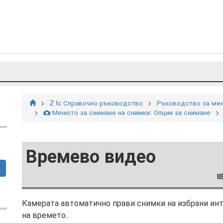
Z fc Справочно ръководство
Ръководство за ме
Менюто за снимане на снимки: Опции за снимане
C
Времево видео
Камерата автоматично прави снимки на избрани инт
на времето.