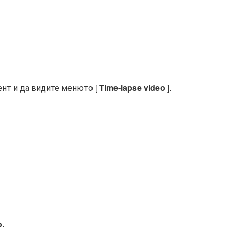
ент и да видите менюто [
Time-lapse video
].
.