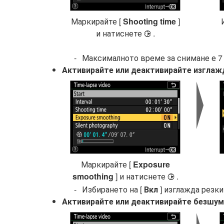
Маркирайте [
Shooting time
]
и натиснете
.
2
Максималното време за снимане е 7 
Активирайте или деактивирайте изглаж
Маркирайте [
Exposure
smoothing
] и натиснете
.
2
Избирането на [
Вкл
] изглажда резки
Активирайте или деактивирайте безшум