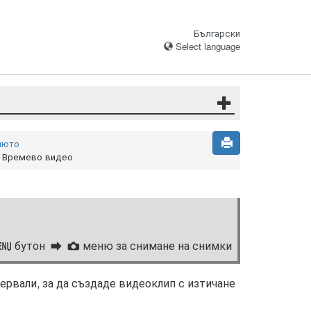
Български
Select language
нюто
Времево видео
бутон
меню за снимане на снимки
G
C
ервали, за да създаде видеоклип с изтичане