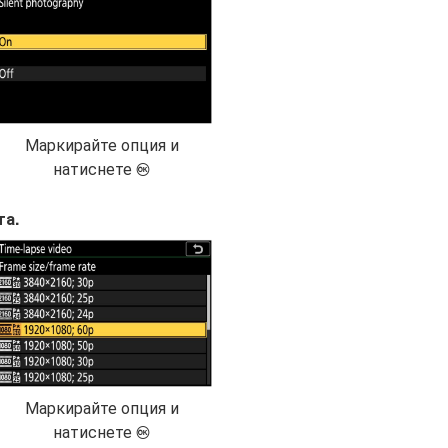
Маркирайте опция и
натиснете
J
та.
Маркирайте опция и
натиснете
J