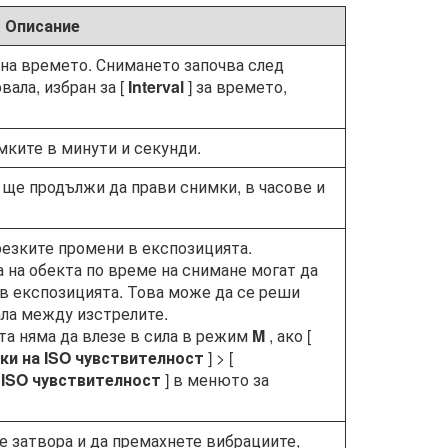
Описание
 на времето. Снимането започва след
вала, избран за [
Interval
] за времето,
ките в минути и секунди.
 ще продължи да прави снимки, в часове и
резките промени в експозицията.
 на обекта по време на снимане могат да
в експозицията. Това може да се реши
ала между изстрелите.
та няма да влезе в сила в режим
M
, ако [
ки на ISO чувствителност
] > [
 ISO чувствителност
] в менюто за
ите затвора и да премахнете вибрациите,