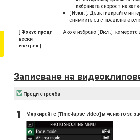
избраната скорост на затв
[
Изкл.
]: Деактивирайте интер
снимките са с правилна експ
[
Фокус преди
Ако е избрано [
Вкл
.], камерата
всеки
изстрел
]
Записване на видеоклипове
Преди стрелба
Маркирайте [Time-lapse video] в менюто за з