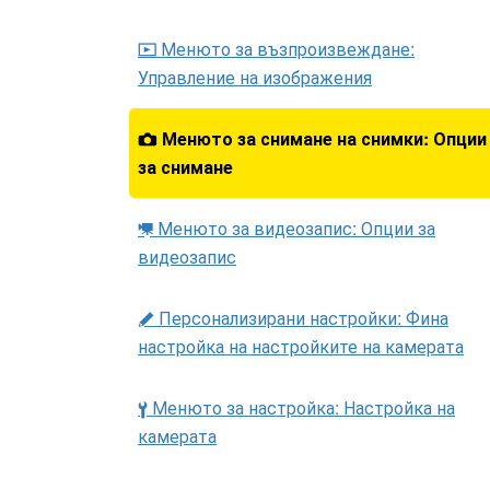
Менюто за възпроизвеждане:
D
Управление на изображения
Менюто за снимане на снимки: Опции
C
за снимане
Менюто за видеозапис: Опции за
1
видеозапис
Персонализирани настройки: Фина
A
настройка на настройките на камерата
Менюто за настройка: Настройка на
B
камерата