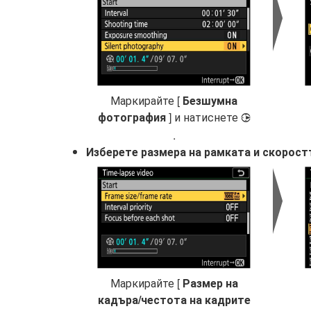
Маркирайте [
Безшумна
фотография
] и натиснете
2
.
Изберете размера на рамката и скорост
Маркирайте [
Размер на
кадъра/честота на кадрите