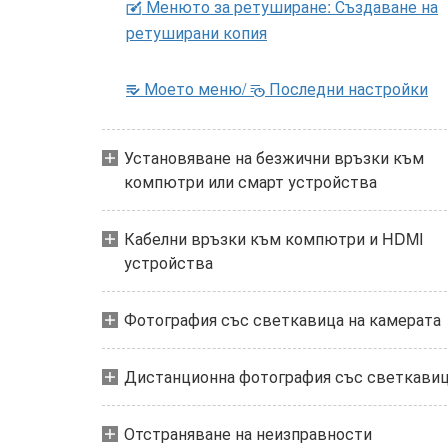
Менюто за ретуширане: Създаване на
N
ретуширани копия
Моето меню/
Последни настройки
m
O
Установяване на безжични връзки към
компютри или смарт устройства
Кабелни връзки към компютри и HDMI
устройства
Фотография със светкавица на камерата
Дистанционна фотография със светкави
Отстраняване на неизправности