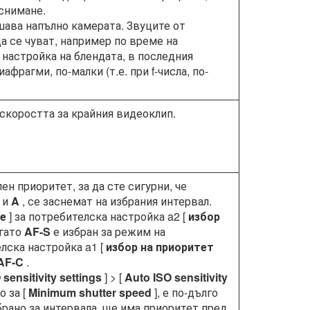
снимане.
ушава напълно камерата. Звуците от
а се чуват, например по време на
настройка на блендата, в последния
фрагми, по-малки (т.е. при f-числа, по-
скоростта за крайния видеоклип.
ен приоритет, за да сте сигурни, че
и
A
, се заснемат на избрания интервал.
е
] за потребителска настройка a2 [
избор
огато
AF-S
е избран за режим на
лска настройка a1 [
избор на приоритет
AF-C
.
 sensitivity settings
] > [
Auto ISO sensitivity
о за [
Minimum shutter speed
], е по-дълго
брано за интервала, ще има приоритет пред