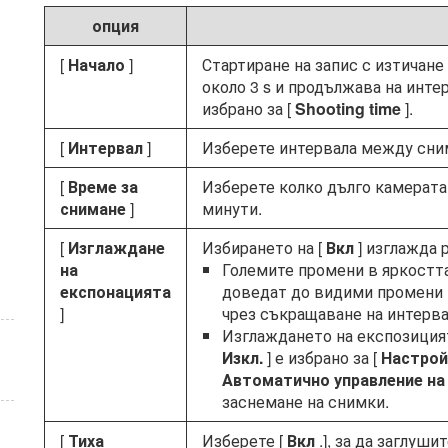
опция
[
Начало
]
Стартиране на запис с изтичане
около 3 s и продължава на интер
избрано за [
Shooting time
].
[
Интервал
]
Изберете интервала между сним
[
Време за
Изберете колко дълго камерата
снимане
]
минути.
[
Изглаждане
Избирането на [
Вкл
] изглажда 
на
Големите промени в яркостта
експонацията
доведат до видими промени 
]
чрез съкращаване на интерв
Изглаждането на експозиция
Изкл.
] е избрано за [
Настрой
Автоматично управление на
заснемане на снимки.
[
Тиха
Изберете [
Вкл
.], за да заглуш