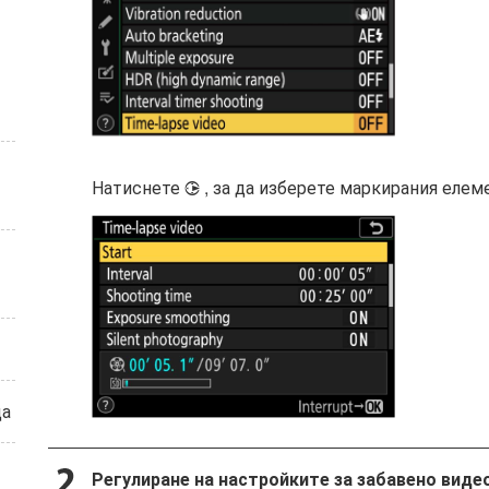
Натиснете
, за да изберете маркирания елем
2
ца
Регулиране на настройките за забавено видео