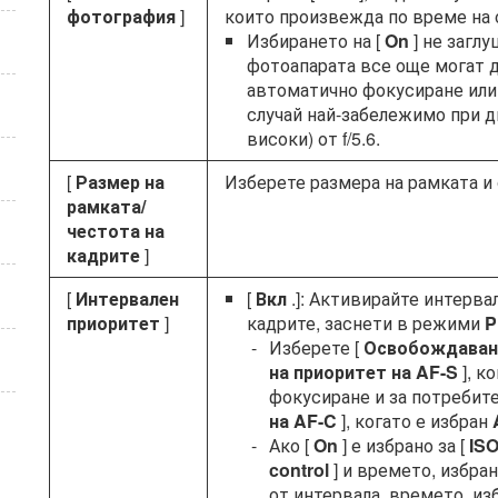
фотография
]
които произвежда по време на 
Избирането на [
On
] не загл
фотоапарата все още могат д
автоматично фокусиране или 
случай най-забележимо при диа
високи) от f/5.6.
[
Размер на
Изберете размера на рамката и 
рамката/
честота на
кадрите
]
[
Интервален
[
Вкл
.]: Активирайте интервал
приоритет
]
кадрите, заснети в режими
P
Изберете [
Освобождаван
на приоритет на AF-S
], к
фокусиране и за потребите
на AF-C
], когато е избран
Ако [
On
] е избрано за [
ISO
control
] и времето, избран
от интервала, времето, из