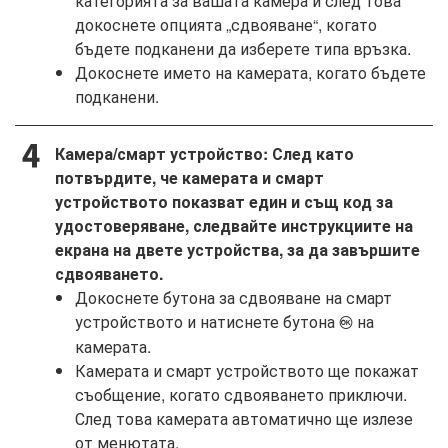
категорията за вашата камера и след това
докоснете опцията „сдвояване“, когато
бъдете подканени да изберете типа връзка.
Докоснете името на камерата, когато бъдете
подканени.
Камера/смарт устройство: След като
потвърдите, че камерата и смарт
устройството показват един и същ код за
удостоверяване, следвайте инструкциите на
екрана на двете устройства, за да завършите
сдвояването.
Докоснете бутона за сдвояване на смарт
устройството и натиснете бутона
на
J
камерата.
Камерата и смарт устройството ще покажат
съобщение, когато сдвояването приключи.
След това камерата автоматично ще излезе
от менютата.