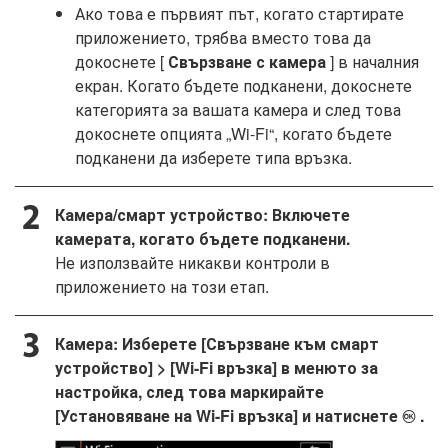
Ако това е първият път, когато стартирате
приложението, трябва вместо това да
докоснете [
Свързване с камера
] в началния
екран. Когато бъдете подканени, докоснете
категорията за вашата камера и след това
докоснете опцията „Wi-Fi“, когато бъдете
подканени да изберете типа връзка.
Камера/смарт устройство: Включете
камерата, когато бъдете подканени.
Не използвайте никакви контроли в
приложението на този етап.
Камера: Изберете [Свързване към смарт
устройство] > [Wi-Fi връзка] в менюто за
настройка, след това маркирайте
[Установяване на Wi-Fi връзка] и натиснете
.
J