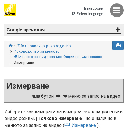
Български
Select language
Google преводач
Z fc Справочно ръководство
Ръководство за менюто
Менюто за видеозапис: Опции за видеозапис
1
Измерване
Измерване
бутон
меню за запис на видео
G
1
Изберете как камерата да измерва експонацията във
видео режим. [
Точково измерване
] не е налично в
менюто за запис на видео (
Измерване
).