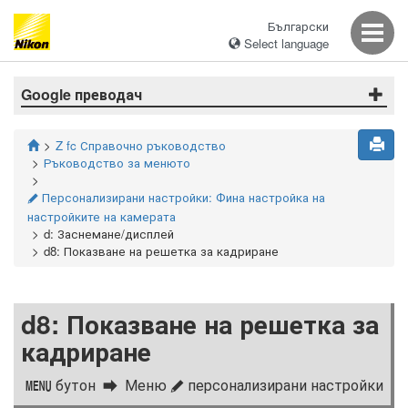
Български
Select language
Google преводач
Z fc Справочно ръководство
Ръководство за менюто
Персонализирани настройки: Фина настройка на
A
настройките на камерата
d: Заснемане/дисплей
d8: Показване на решетка за кадриране
d8: Показване на решетка за
кадриране
бутон
Меню
персонализирани настройки
G
A