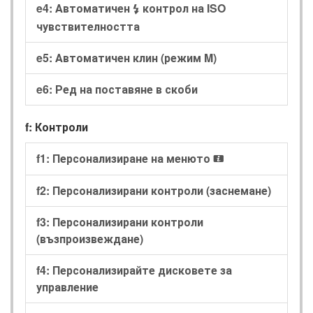
e4: Автоматичен
контрол на ISO
c
чувствителността
e5: Автоматичен клин (режим M)
e6: Ред на поставяне в скоби
f: Контроли
f1: Персонализиране на менюто
i
f2: Персонализирани контроли (заснемане)
f3: Персонализирани контроли
(възпроизвеждане)
f4: Персонализирайте дисковете за
управление