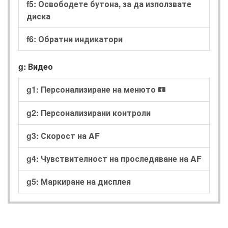
f5: Освободете бутона, за да използвате
диска
f6: Обратни индикатори
g: Видео
g1: Персонализиране на менюто
i
g2: Персонализирани контроли
g3: Скорост на AF
g4: Чувствителност на проследяване на AF
g5: Маркиране на дисплея