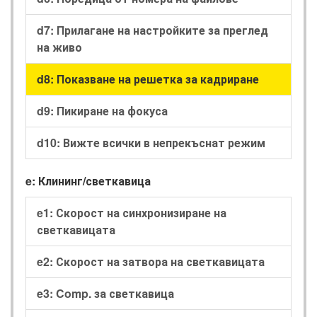
d7: Прилагане на настройките за преглед
на живо
d8: Показване на решетка за кадриране
d9: Пикиране на фокуса
d10: Вижте всички в непрекъснат режим
e: Клининг/светкавица
e1: Скорост на синхронизиране на
светкавицата
e2: Скорост на затвора на светкавицата
e3: Comp. за светкавица