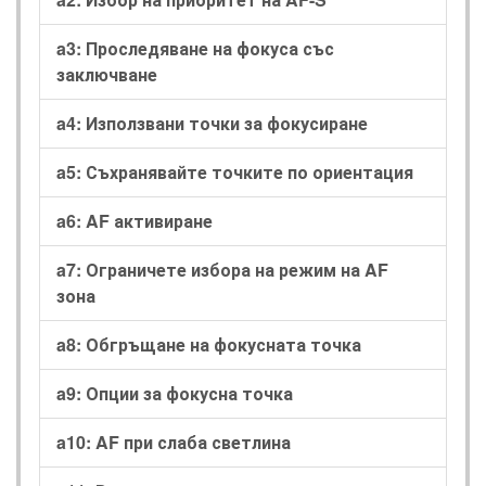
a3: Проследяване на фокуса със
заключване
a4: Използвани точки за фокусиране
a5: Съхранявайте точките по ориентация
a6: AF активиране
a7: Ограничете избора на режим на AF
зона
a8: Обгръщане на фокусната точка
a9: Опции за фокусна точка
a10: AF при слаба светлина