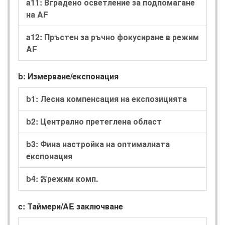
a11: Вградено осветление за подпомагане
на AF
a12: Пръстен за ръчно фокусиране в режим
AF
b: Измерване/експонация
b1: Лесна компенсация на експозицията
b2: Централно претеглена област
b3: Фина настройка на оптималната
експонация
b4:
режим комп.
b
c: Таймери/AE заключване