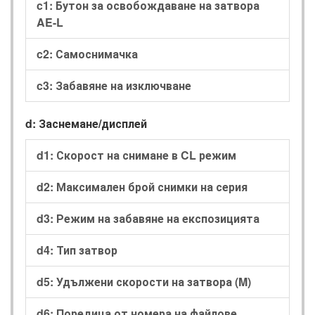
c1: Бутон за освобождаване на затвора
AE-L
c2: Самоснимачка
c3: Забавяне на изключване
d: Заснемане/дисплей
d1: Скорост на снимане в CL режим
d2: Максимален брой снимки на серия
d3: Режим на забавяне на експозицията
d4: Тип затвор
d5: Удължени скорости на затвора (M)
d6: Поредица от номера на файлове