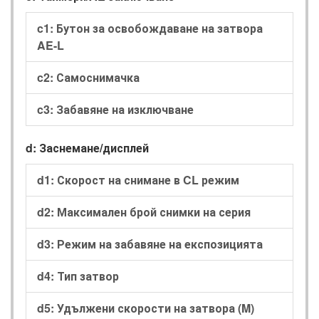
c1: Бутон за освобождаване на затвора
AE-L
c2: Самоснимачка
c3: Забавяне на изключване
d: Заснемане/дисплей
d1: Скорост на снимане в CL режим
d2: Максимален брой снимки на серия
d3: Режим на забавяне на експозицията
d4: Тип затвор
d5: Удължени скорости на затвора (M)