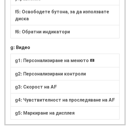
f5: Освободете бутона, за да използвате
диска
f6: Обратни индикатори
g: Видео
g1: Персонализиране на менюто
i
g2: Персонализирани контроли
g3: Скорост на AF
g4: Чувствителност на проследяване на AF
g5: Маркиране на дисплея