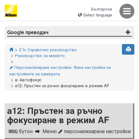
Български
Select language
Google преводач
Z fc Справочно ръководство
Ръководство за менюто
Персонализирани настройки: Фина настройка на
A
настройките на камерата
a: Автофокус
a12: Пръстен за ръчно фокусиране в режим AF
a12: Пръстен за ръчно
фокусиране в режим AF
бутон
Меню
персонализирани настройки
G
A