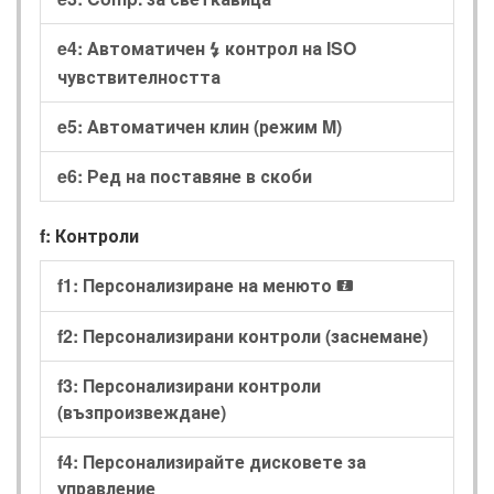
e4: Автоматичен
контрол на ISO
c
чувствителността
e5: Автоматичен клин (режим M)
e6: Ред на поставяне в скоби
f: Контроли
f1: Персонализиране на менюто
i
f2: Персонализирани контроли (заснемане)
f3: Персонализирани контроли
(възпроизвеждане)
f4: Персонализирайте дисковете за
управление