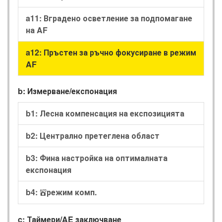
a11: Вградено осветление за подпомагане
на AF
a12: Пръстен за ръчно фокусиране в режим
AF
b: Измерване/експонация
b1: Лесна компенсация на експозицията
b2: Централно претеглена област
b3: Фина настройка на оптималната
експонация
b4:
режим комп.
b
c: Таймери/AE заключване