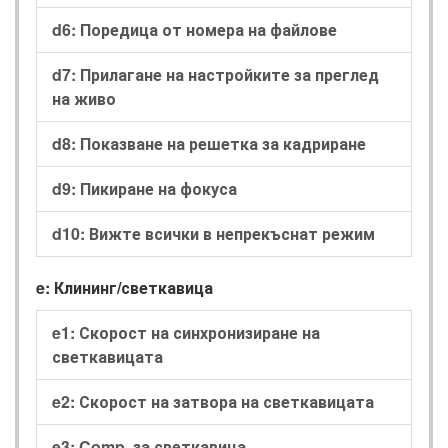
d6: Поредица от номера на файлове
d7: Прилагане на настройките за преглед
на живо
d8: Показване на решетка за кадриране
d9: Пикиране на фокуса
d10: Вижте всички в непрекъснат режим
e: Клининг/светкавица
e1: Скорост на синхронизиране на
светкавицата
e2: Скорост на затвора на светкавицата
e3: Comp. за светкавица